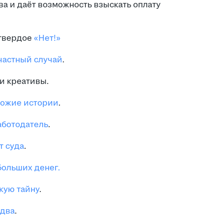
ва и даёт возможность взыскать оплату
 твердое
«Нет!»
частный случай
.
и креативы.
ожие истории
.
ботодатель
.
т суда
.
ольших денег.
кую тайну
.
два
.