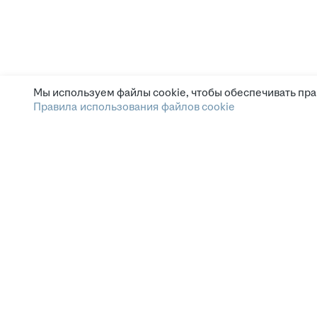
Мы используем файлы cookie, чтобы обеспечивать пра
Правила использования файлов cookie
Зарплата.ру
Условия пользования
Этика и комплаенс
Горячая линия по вопросам этики и комплаенс
Помощь
СМИ и партнёрам
Наши вакансии
Сетка: соцсеть для нетворкинга