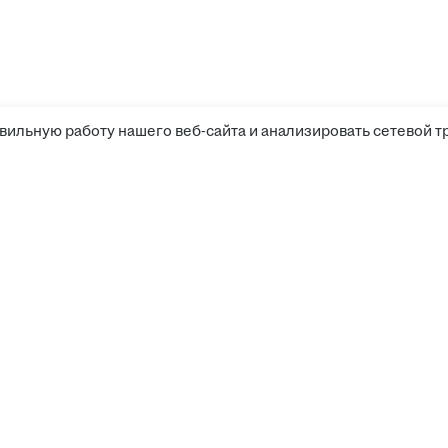
вильную работу нашего веб-сайта и анализировать сетевой т
Соискателям
Боты д
Вакансии
Компании
Работа
Калькулятор зарплаты
Работа
Работа
Работодателям
Работа
Работа
Поиск резюме
Кабинет работодателя