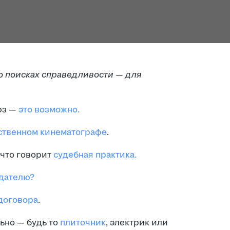
о поисках справедливости — для
юз —
это возможно.
ственном кинематографе
.
что говорит
судебная практика.
дателю?
договора
.
ьно — будь то
плиточник
, электрик или