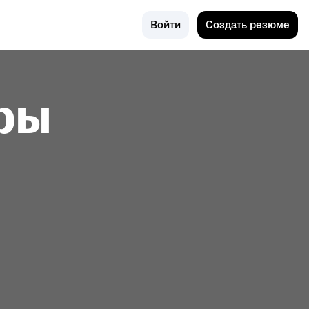
Поиск
Лыткарино
Войти
Создать резюме
(Московск
ая област
ь)
ры